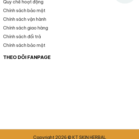
Quy chế hoạt động
Chính sách bảo mật
Chính sách vận hành
Chính sách giao hàng
Chính sách đổi trả
Chính sách bảo mật
THEO DÕI FANPAGE
Combo xóa nếp nhăn
Chị Thúy tại Bình Dương vừa mua sản phẩm
cách đây
Copyright 2026 © KT SKIN HERBAL
Về 8 giờ trước đó