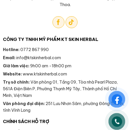
Thoa.
CÔNG TY TNHH MỸ PHẨM KT SKIN HERBAL
Hotline:
0772 867 990
Email:
info@ktskinherbal.com
Giờ làm việc:
9h00 am -18h00 pm
Website:
www.ktskinherbal.com
Trụ sở chính:
Văn phòng 01, Tầng 09, Tòa nhà Pearl Plaza,
561A Điện Biên P, Phường Thạnh Mỹ Tây, Thành phố Hồ Chí
Minh, Việt Nam
Văn phòng đại diện:
251 Lưu Nhơn Sâm, phường Đông Thành,
tỉnh Vĩnh Long
CHÍNH SÁCH HỖ TRỢ