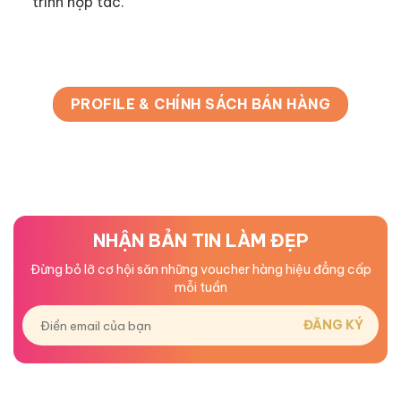
trình hợp tác.
PROFILE & CHÍNH SÁCH BÁN HÀNG
NHẬN BẢN TIN LÀM ĐẸP
Đừng bỏ lỡ cơ hội săn những voucher hàng hiệu đẳng cấp
mỗi tuần