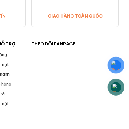
TÍN
GIAO HÀNG TOÀN QUỐC
HỖ TRỢ
THEO DÕI FANPAGE
động
 mật
 hành
o hàng
trả
 mật