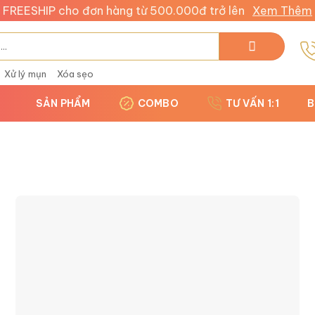
FREESHIP cho đơn hàng từ 500.000đ trở lên
Xem Thêm
Xử lý mụn
Xóa sẹo
SẢN PHẨM
COMBO
TƯ VẤN 1:1
B