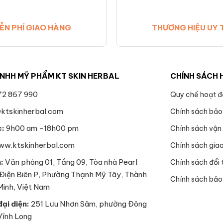
ỄN PHÍ GIAO HÀNG
THƯƠNG HIỆU UY 
NHH MỸ PHẨM KT SKIN HERBAL
CHÍNH SÁCH 
2 867 990
Quy chế hoạt 
ktskinherbal.com
Chính sách bảo
c:
9h00 am -18h00 pm
Chính sách vận
w.ktskinherbal.com
Chính sách gia
h:
Văn phòng 01, Tầng 09, Tòa nhà Pearl
Chính sách đổi 
 Điện Biên P, Phường Thạnh Mỹ Tây, Thành
Chính sách bảo
Minh, Việt Nam
ại diện:
251 Lưu Nhơn Sâm, phường Đông
Vĩnh Long