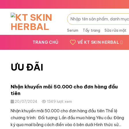
Skip
to
Search
content
for:
Serum
Tẩy trang
Sữa rửa mặt
TRANG CHỦ
VỀ KT SKIN HERBAL
ƯU ĐÃI
Nhận khuyến mãi 50.000 cho đơn hàng đầu
tiên
20/07/2024
1349 lượt xem
Nhận khuyến mãi 50.000 cho đơn hàng đầu tiên Thể lệ
chương trình: Đối tượng: Lần đầu mua hàng Yêu cầu: Đăng
ký qua mail bằng cách điền vào ô bên dưới Hình thức sử...