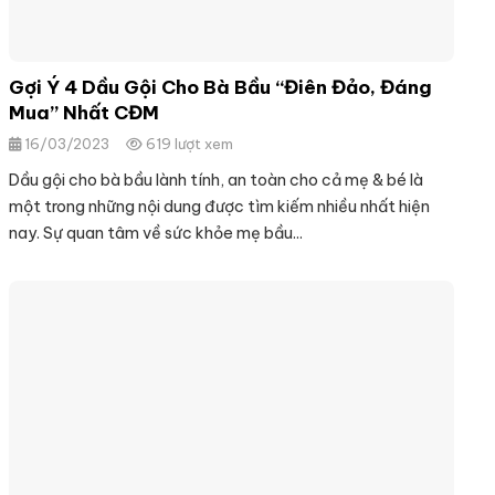
Gợi Ý 4 Dầu Gội Cho Bà Bầu “Điên Đảo, Đáng
Mua” Nhất CĐM
16/03/2023
619 lượt xem
Dầu gội cho bà bầu lành tính, an toàn cho cả mẹ & bé là
một trong những nội dung được tìm kiếm nhiều nhất hiện
nay. Sự quan tâm về sức khỏe mẹ bầu...