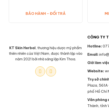
BẢO HÀNH - ĐỔI TRẢ
MI
CÔNG TY T
Hotline:
077
KT Skin Herbal
, thương hiệu dược mỹ phẩm
thiên nhiên của Việt Nam, được thành lập vào
Email:
info@
năm 2021 bởi nhà sáng lập Kim Thoa.
Giờ làm việ
Website:
ww
Trụ sở chín
Plaza, 561A
phố Hồ Chí 
Văn phòng đ
Thành, tỉnh 