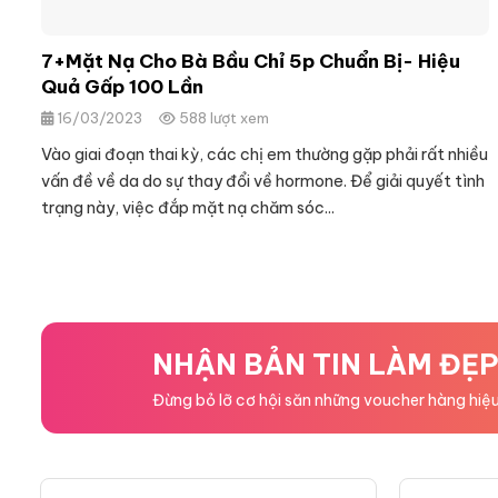
7+Mặt Nạ Cho Bà Bầu Chỉ 5p Chuẩn Bị- Hiệu
Quả Gấp 100 Lần
16/03/2023
588 lượt xem
Vào giai đoạn thai kỳ, các chị em thường gặp phải rất nhiều
vấn đề về da do sự thay đổi về hormone. Để giải quyết tình
trạng này, việc đắp mặt nạ chăm sóc...
NHẬN BẢN TIN LÀM ĐẸ
Đừng bỏ lỡ cơ hội săn những voucher hàng hiệ